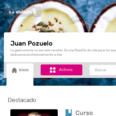
Juan Pozuelo
La gastronomía no son solo recetas. Es una filosofía de vida para los qu
dedicamos profesionalmente a ella.
Activos
Inicio
Destacado