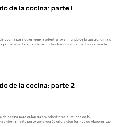
do de la cocina: parte I
de cocina para quien quiera adentrarse al mundo de la gastronomía o
ta primera parte aprenderás cortes básicos y cocinados con aceite.
do de la cocina: parte 2
 de cocina para quien quiera adentrarse al mundo de la
mientos. En esta parte aprenderás diferentes formas de elaborar tus