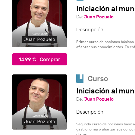
Iniciación al mun
Juan Pozuelo
De:
Descripción
Primer curso de nociones básicas 
afianzar sus conocimientos. En es
14.99 € | Comprar
Iniciación al mun
Juan Pozuelo
De:
Descripción
Segundo curso de nociones básicas
gastronomía o afianzar sus conoci
platos.