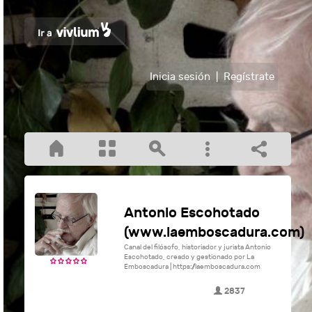
Inicia sesión
|
Regístrate
Antonio Escohotado
(www.laemboscadura.com)
Canal del filósofo, historiador y jurista Antonio
Escohotado, creado y gestionado por La
Emboscadura | https://laemboscadura.com
2837