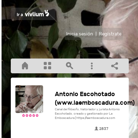
Inicia sesión
|
Regístrate
Antonio Escohotado
(www.laemboscadura.com)
Canal del filósofo, historiador y jurista Antonio
Escohotado, creado y gestionado por La
Emboscadura | https://laemboscadura.com
2837