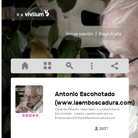
Inicia sesión
|
Regístrate
Antonio Escohotado
(www.laemboscadura.com)
Canal del filósofo, historiador y jurista Antonio
Escohotado, creado y gestionado por La
Emboscadura | https://laemboscadura.com
2837