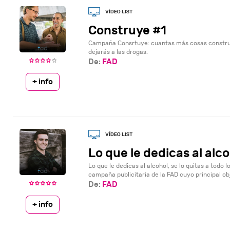
Construye #1
Campaña Consrtuye: cuantas más cosas construy
dejarás a las drogas.
De:
FAD
+ info
Lo que le dedicas al alcoh
Lo que le dedicas al alcohol, se lo quitas a todo 
campaña publicitaria de la FAD cuyo principal obj
De:
FAD
+ info