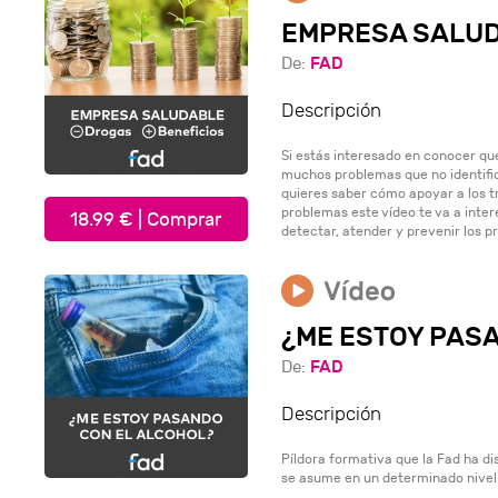
EMPRESA SALUDA
FAD
De:
Descripción
Si estás interesado en conocer qu
muchos problemas que no identific
quieres saber cómo apoyar a los 
problemas este vídeo te va a int
18.99 € | Comprar
detectar, atender y prevenir los p
¿ME ESTOY PAS
FAD
De:
Descripción
Píldora formativa que la Fad ha d
se asume en un determinado nivel