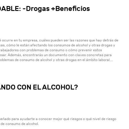
BLE: -Drogas +Beneficios
é ocurre en tu empresa, cuáles pueden ser las razones que hay detrás de
as, cómo le están afectando los consumos de alcohol y otras drogas y
trabajadores con problemas de consumo o cómo prevenir estos
eresar. Además, encontrarás un documento con claves concretas para
roblemas de consumo de alcohol y otras drogas en el ámbito laboral....
ANDO CON EL ALCOHOL?
iseñado para ayudarte a conocer mejor qué riesgos o qué nivel de riesgo
 de consumo de alcohol.