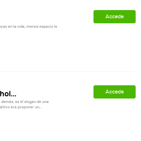
Accede
as en la vida, menos espacio le
Accede
ol...
lo demás, es el slogan de una
etivo era proponer un...