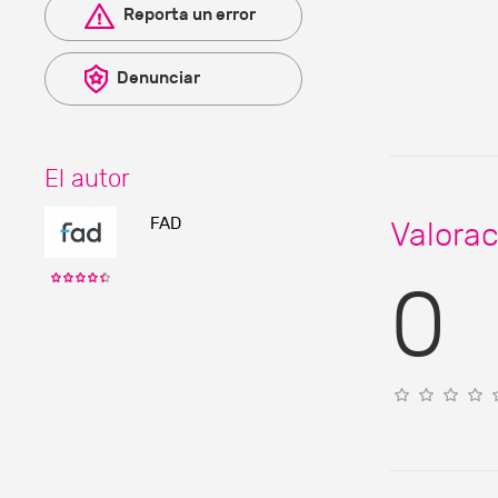
Reporta un error
Denunciar
El autor
FAD
Valorac
0