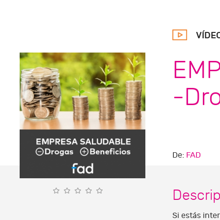
VÍDE
EMP
-Dro
De:
FAD
Descri
Si estás int