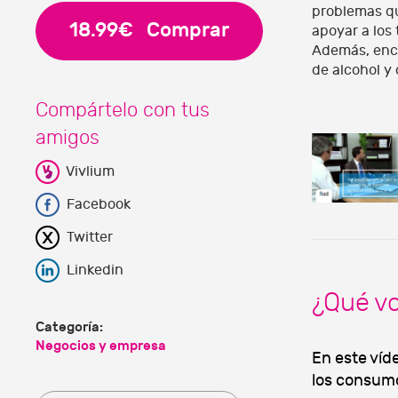
problemas qu
18.99€
Comprar
apoyar a los
Además, enco
de alcohol y 
Compártelo con tus
amigos
Vivlium
Facebook
Twitter
Linkedin
¿Qué v
Categoría:
Negocios y empresa
En este víd
los consumo