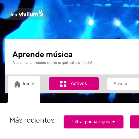
Aprende música
¡Visualiza la música como arquitectura fluida!
Activos
Inicio
Más recientes
Filtrar por categoría