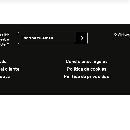
ecibir
© Vivlium
uestro
tter?
uda
Condiciones legales
al cliente
Política de cookies
acta
Política de privacidad