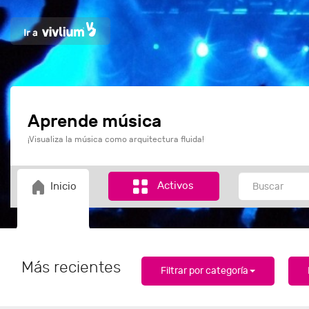
Aprende música
¡Visualiza la música como arquitectura fluida!
Activos
Inicio
Más recientes
Filtrar por categoría