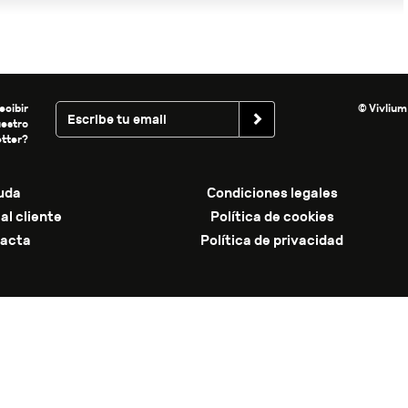
ecibir
© Vivlium
uestro
tter?
uda
Condiciones legales
al cliente
Política de cookies
acta
Política de privacidad