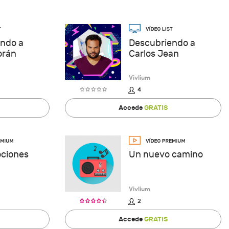
ndo a
Descubriendo a
orán
Carlos Jean
Vivlium
4
Accede
GRATIS
ciones
Un nuevo camino
Vivlium
2
Accede
GRATIS