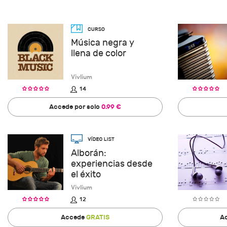
Música negra y
llena de color
Vivlium
14
Accede por solo
0.99 €
Alborán:
experiencias desde
el éxito
Vivlium
12
Accede
GRATIS
Ac