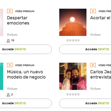
Despertar
Acortar e
emociones
Vivlium
Vivlium
19
Accede
GRATIS
Accede
GRATIS
Música, un nuevo
Carlos Je
modelo de negocio
entrevist
Vivlium
Vivlium
2
Accede
GRATIS
Accede
GRATIS