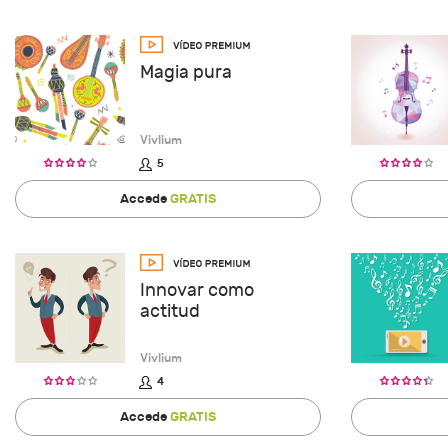
Magia pura
Vivlium
5
Accede
GRATIS
Innovar como
actitud
Vivlium
4
Accede
GRATIS