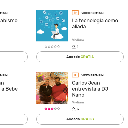
l abismo
La tecnología como
aliada
Vivlium
1
Accede
GRATIS
an
Carlos Jean
a a Bebe
entrevista a DJ
Nano
Vivlium
3
Accede
GRATIS