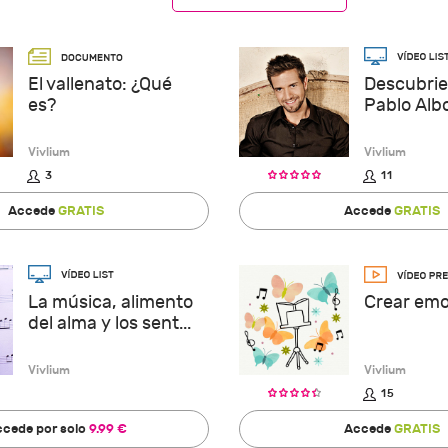
El vallenato: ¿Qué
Descubrie
es?
Pablo Alb
Vivlium
Vivlium
3
11
Accede
GRATIS
Accede
GRATIS
Crear emo
La música, alimento
del alma y los sent...
Vivlium
Vivlium
15
cede por solo
9.99 €
Accede
GRATIS