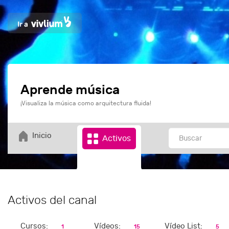
Aprende música
¡Visualiza la música como arquitectura fluida!
Inicio
Activos
Activos del canal
Cursos:
Vídeos:
Vídeo List:
1
15
5