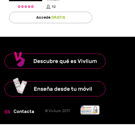
12
Accede
GRATIS
Contacta
© Vivlium 2017