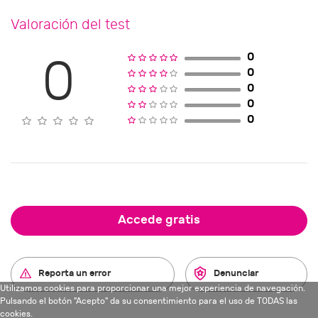
Valoración del test
0
0
0
0
0
0
Accede gratis
Reporta un error
Denunciar
Utilizamos cookies para proporcionar una mejor experiencia de navegación.
Pulsando el botón "Acepto" da su consentimiento para el uso de TODAS las
cookies.