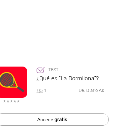
TEST
¿Qué es “La Dormilona”?
1
De:
Diario As
Accede
gratis