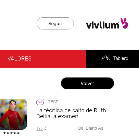
Seguir
VALORES
Tablero
Volver
TEST
La técnica de salto de Ruth
Beitia, a examen
3
De:
Diario As