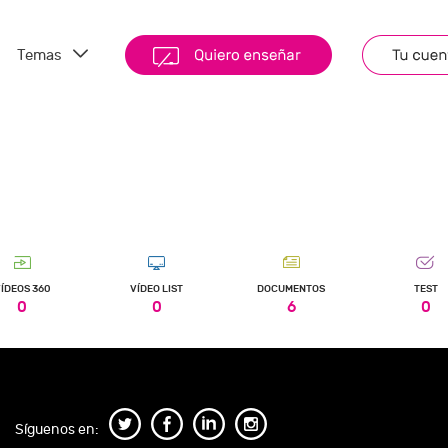
Temas
ÍDEOS 360
VÍDEO LIST
DOCUMENTOS
TEST
0
0
6
0
Síguenos en: