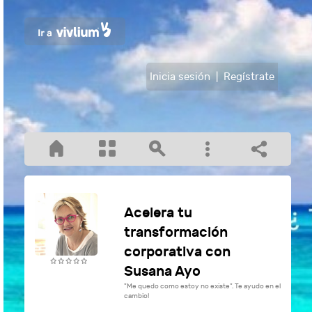
Inicia sesión
|
Regístrate
Acelera tu
transformación
corporativa con
Susana Ayo
"Me quedo como estoy no existe". Te ayudo en el
cambio!