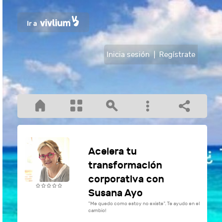
Inicia sesión
|
Regístrate
Acelera tu
transformación
corporativa con
Susana Ayo
"Me quedo como estoy no existe". Te ayudo en el
cambio!