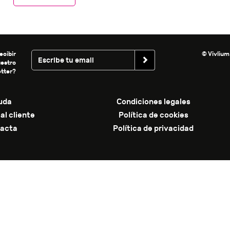
ecibir
© Vivlium
uestro
tter?
uda
Condiciones legales
al cliente
Política de cookies
acta
Política de privacidad