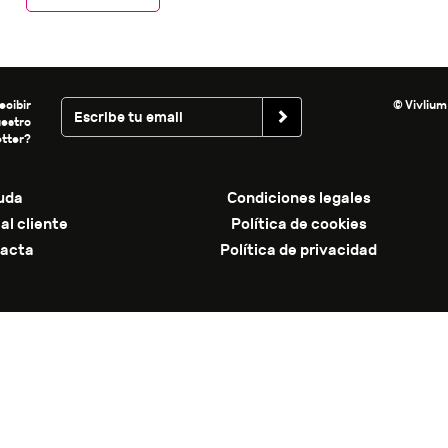
ecibir
© Vivlium
uestro
tter?
uda
Condiciones legales
al cliente
Política de cookies
acta
Política de privacidad