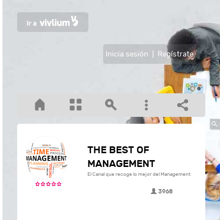
Inicia sesión
|
Regístrate
THE BEST OF
MANAGEMENT
El Canal que recoge lo mejor del Management
3968