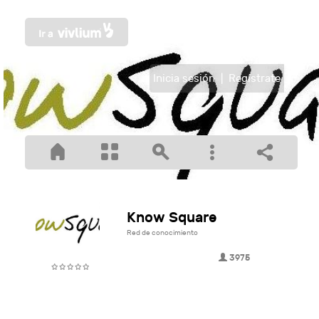
Inicia sesión
|
Regístrate
Know Square
Red de conocimiento
3975