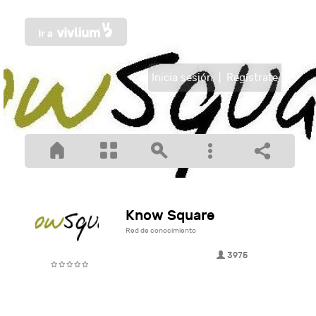
Inicia sesión
|
Regístrate
Know Square
Red de conocimiento
3975