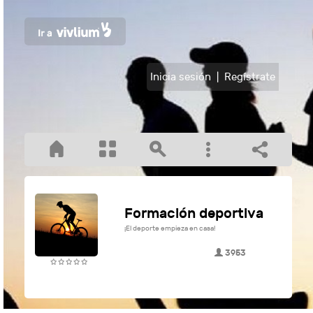
Inicia sesión
|
Regístrate
Formación deportiva
¡El deporte empieza en casa!
3953