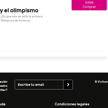
9.99€
Comprar
 y el olimpismo
 ¿En que año se selló la primera
Olímpicos de Invierno...
ecibir
© Vivlium
uestro
tter?
uda
Condiciones legales