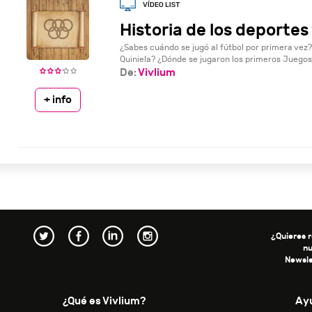
Historia de los deportes
¿Sabes cuándo se jugó al fútbol por primera vez?
Quiniela? ¿Dónde se jugaron los primeros Juegos 
De:
Vivlium
+ info
¿Quieres r
n
Newsle
¿Qué es Vivlium?
Ay