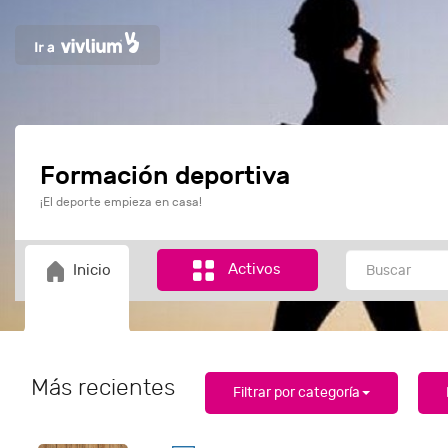
Formación deportiva
¡El deporte empieza en casa!
Activos
Inicio
Más recientes
Filtrar por categoría