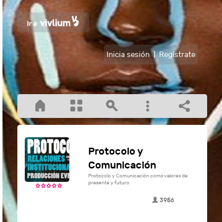
Inicia sesión
|
Regístrate
Protocolo y
Comunicación
Protocolo y Comunicación como valores de
presente y futuro
3956