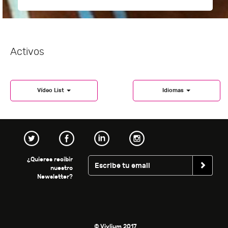
Activos
Vídeo List
Idiomas
¿Quieres recibir
nuestro
Newsletter?
© Vivlium 2017