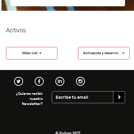
Activos
Vídeo List
Autoayuda y desarrol...
¿Quieres recibir
nuestro
Newsletter?
© Vivlium 2017