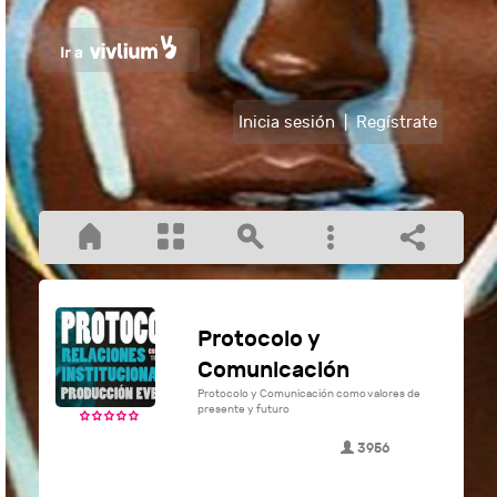
Inicia sesión
|
Regístrate
Protocolo y
Comunicación
Protocolo y Comunicación como valores de
presente y futuro
3956