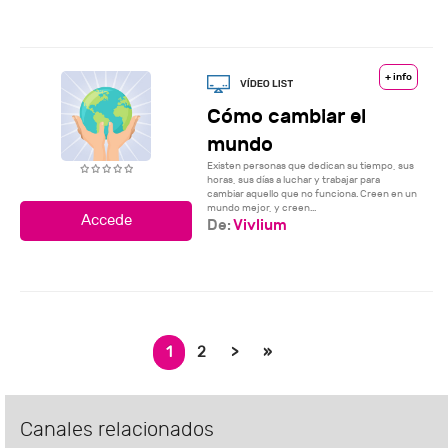
+ info
Cómo cambiar el
mundo
Existen personas que dedican su tiempo, sus
horas, sus días a luchar y trabajar para
cambiar aquello que no funciona. Creen en un
mundo mejor, y creen...
De:
Vivlium
1
2
>
»
Canales relacionados