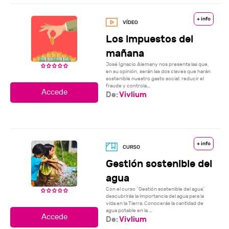
+ info
Los impuestos del
mañana
José Ignacio Alemany nos presenta las que,
en su opinión, serán las dos claves que harán
sostenible nuestro gasto social: reducir el
fraude y controla...
De:
Vivlium
+ info
Gestión sostenible del
agua
Con el curso “Gestión sostenible del agua”
descubrirás la importancia del agua para la
vida en la Tierra. Conocerás la cantidad de
agua potable en la ...
De:
Vivlium