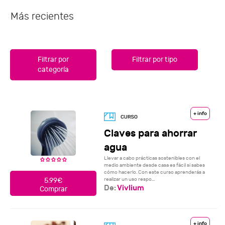
Más recientes
Filtrar por
Filtrar por tipo
categoría
+ info
Claves para ahorrar
agua
Llevar a cabo prácticas sostenibles con el
medio ambiente desde casa es fácil si sabes
cómo hacerlo. Con este curso aprenderás a
realizar un uso respo...
5.99€
De:
Vivlium
Comprar
+ info