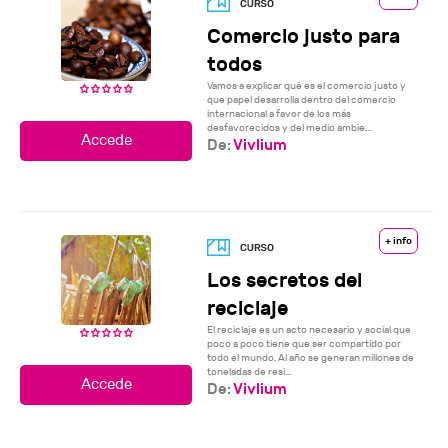
Comercio justo para
todos
Vamos a explicar qué es el comercio justo y
que papel desarrolla dentro del comercio
internacional a favor de los más
desfavorecidos y del medio ambie...
De:
Vivlium
+ info
Los secretos del
reciclaje
El reciclaje es un acto necesario y social que
poco a poco tiene que ser compartido por
todo el mundo. Al año se generan millones de
toneladas de resi...
De:
Vivlium