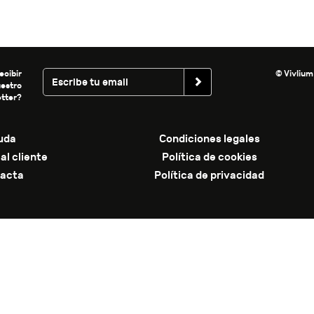
ecibir
© Vivlium
uestro
tter?
uda
Condiciones legales
al cliente
Política de cookies
acta
Política de privacidad