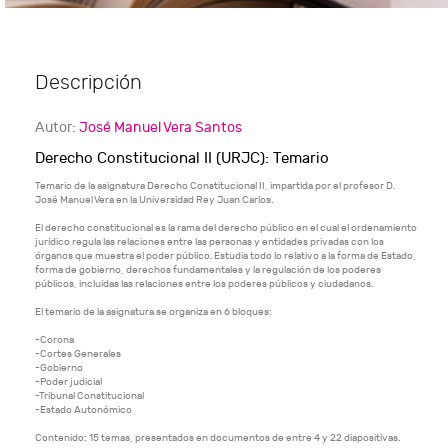
Descripción
Autor:
José Manuel Vera Santos
Derecho Constitucional II (URJC): Temario
Temario de la asignatura Derecho Constitucional II, impartida por el profesor D.
José Manuel Vera en la Universidad Rey Juan Carlos.
El derecho constitucional es la rama del derecho público en el cual el ordenamiento
jurídico regula las relaciones entre las personas y entidades privadas con los
órganos que muestra el poder público. Estudia todo lo relativo a la forma de Estado,
forma de gobierno, derechos fundamentales y la regulación de los poderes
públicos, incluidas las relaciones entre los poderes públicos y ciudadanos.
El temario de la asignatura se organiza en 6 bloques:
-Corona
-Cortes Generales
-Gobierno
-Poder judicial
-Tribunal Constitucional
-Estado Autonómico
Contenido: 15 temas, presentados en documentos de entre 4 y 22 diapositivas.