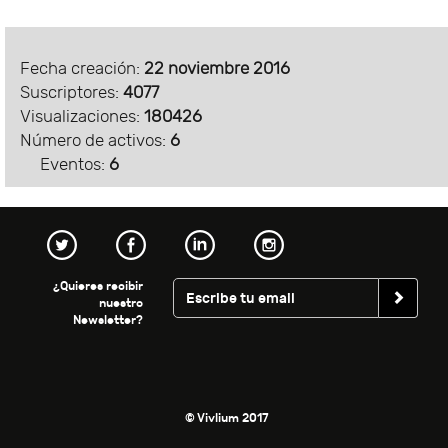
Fecha creación:
22 noviembre 2016
Suscriptores:
4077
Visualizaciones:
180426
Número de activos:
6
Eventos:
6
¿Quieres recibir
nuestro
Newsletter?
© Vivlium 2017