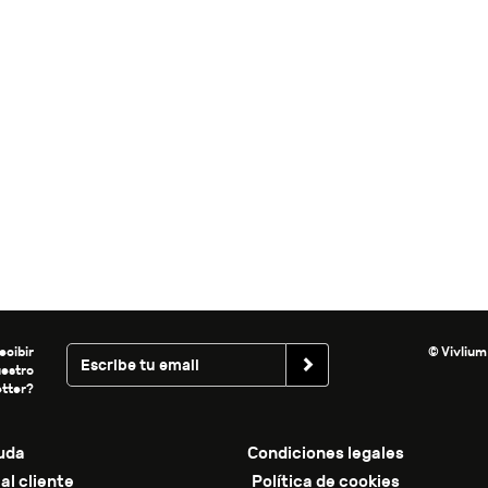
ecibir
© Vivlium
uestro
tter?
uda
Condiciones legales
al cliente
Política de cookies