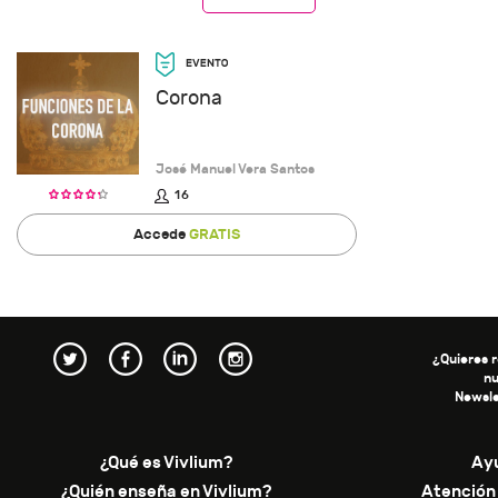
Corona
José Manuel Vera Santos
16
Accede
GRATIS
¿Quieres r
n
Newsle
¿Qué es Vivlium?
Ay
¿Quién enseña en Vivlium?
Atención 