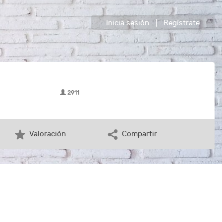
Inicia sesión
|
Regístrate
2911
Valoración
Compartir