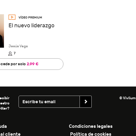
El nuevo liderazgo
Jesús Vega
7
cede por solo
2.99 €
ecibir
© Vivlium
uestro
tter?
uda
Condiciones legales
al cliente
Política de cookies