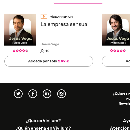
La empresa sensual
Jesús Vega
10
Accede por solo
2.99 €
Ac
¿Quieres r
n
Newsle
¿Qué es Vivlium?
Ay
¿Quién enseña en Vivlium?
Atención 