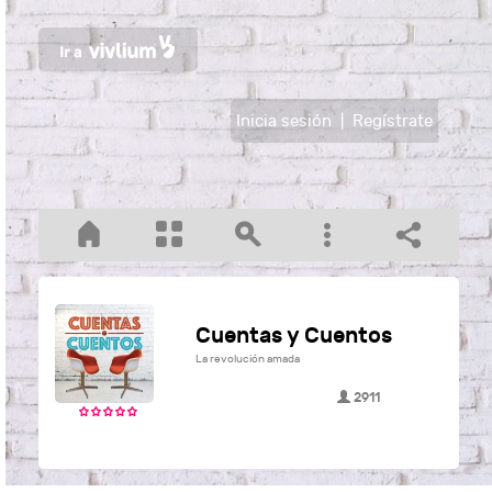
Inicia sesión
|
Regístrate
Cuentas y Cuentos
La revolución amada
2911