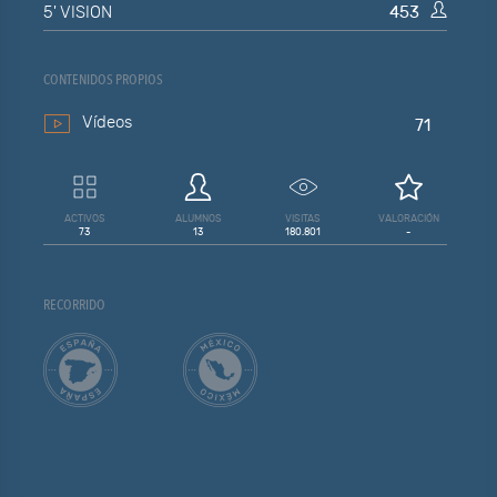
5' VISION
453
CONTENIDOS PROPIOS
Vídeos
71
ACTIVOS
ALUMNOS
VISITAS
VALORACIÓN
73
13
180.801
-
RECORRIDO