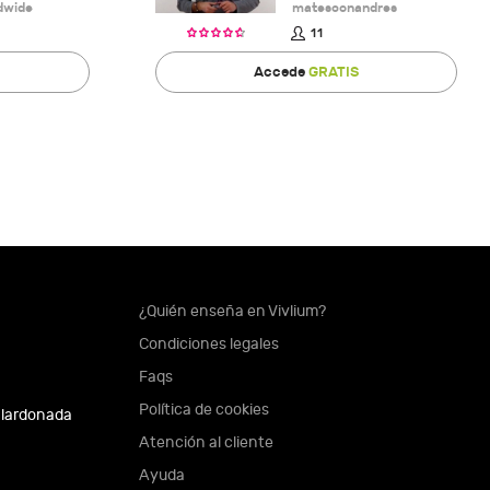
dwide
matesconandres
11
Accede
GRATIS
¿Quién enseña en Vivlium?
Condiciones legales
Faqs
Política de cookies
alardonada
Atención al cliente
Ayuda