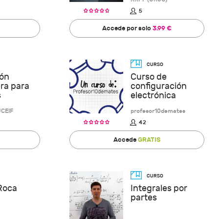
5
Accede por solo
3.99 €
ón
Curso de
ra para
configuración
s
electrónica
UCEIF
profesor10demates
42
Accede
GRATIS
Roca
Integrales por
partes