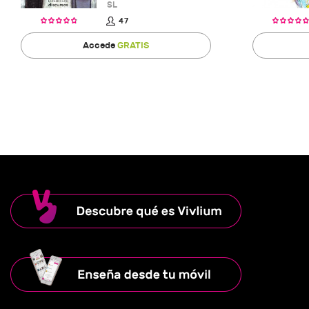
SL
47
Accede
GRATIS