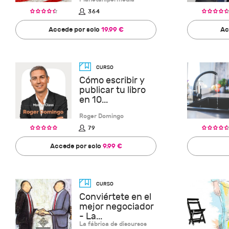
364
Accede por solo
19.99 €
Ac
Cómo escribir y
publicar tu libro
en 10...
Roger Domingo
79
Accede por solo
9.99 €
Conviértete en el
mejor negociador
- La...
La fábrica de discursos