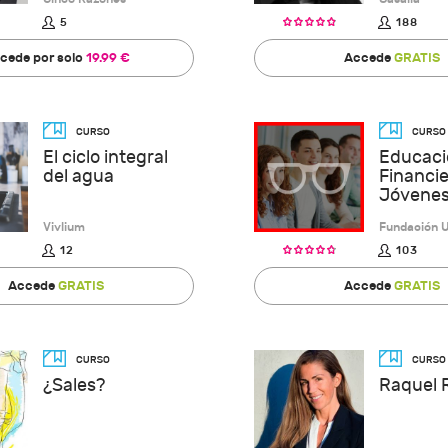
5
188
cede por solo
19.99 €
Accede
GRATIS
El ciclo integral
Educaci
del agua
Financie
Jóvene
Vivlium
Fundación 
12
103
Accede
GRATIS
Accede
GRATIS
¿Sales?
Raquel 