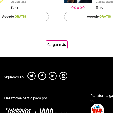
Javidelara
Clarke Worl
13
10
Accede
GRATIS
Accede
GRATIS
Cargar más
Síguenos en:
Plataforma g
Plataforma participada por
con