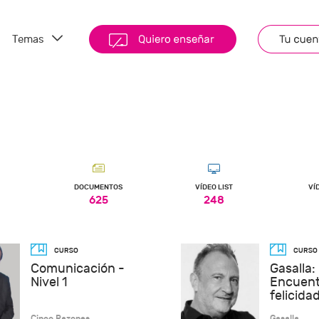
Temas
DOCUMENTOS
VÍDEO LIST
VÍ
625
248
Comunicación -
Gasalla:
Nivel 1
Encuent
felicidad
Cinco Razones
Gasalla