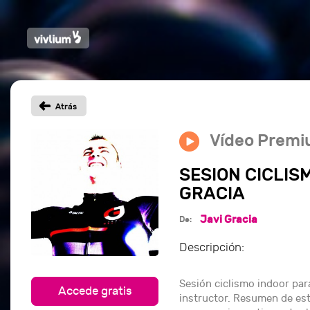
Vídeo Prem
SESION CICLIS
GRACIA
Javi Gracia
De:
Descripción:
Sesión ciclismo indoor par
Accede gratis
instructor. Resumen de est