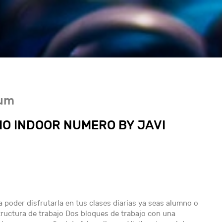
ium
MO INDOOR NUMERO BY JAVI
a poder disfrutarla en tus clases diarias ya seas alumno o
ructura de trabajo Dos bloques de trabajo con una