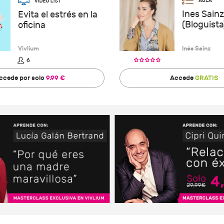
Ines Sainz
Evita el estrés en la
(Bloguista
oficina
Vivlium
Inés Sainz
6
ccede por solo
9.99 €
Accede
GRATIS