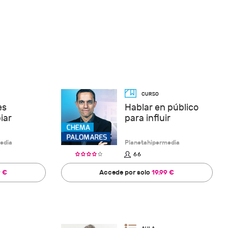
es
Hablar en público
iar
para influir
edia
Planetahipermedia
66
9 €
Accede por solo
19.99 €