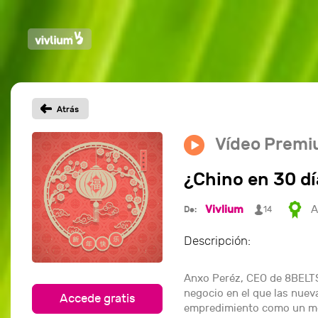
Vídeo Prem
¿Chino en 30 d
Vivlium
A
De:
14
Descripción:
Anxo Peréz, CEO de 8BELTS
negocio en el que las nuev
Accede gratis
empredimiento como un modo