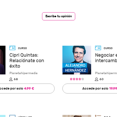
Escribe tu opinión
Cipri Quintas:
Negociar 
Relaciónate con
intercamb
éxito
Planetahipermedia
Planetahiperm
68
60
ccede por solo
4.99 €
Accede por solo
19.9