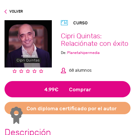
VOLVER
CURSO
Cipri Quintas:
Relaciónate con éxito
De:
Planetahipermedia
68 alumnos
4.99€
Comprar
Con diploma certificado por el autor
Descripción