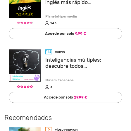
inglés más rápido...
Planetahipermedia
143
Accede por solo
9.99 €
Inteligencias múltiples:
descubre todos...
Miriam Escacena
4
Accede por solo
29.99 €
Recomendados