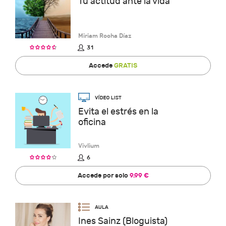
Tu actitud ante la vida
Miriam Rocha Díaz
31
Accede
GRATIS
Evita el estrés en la
oficina
Vivlium
6
Accede por solo
9.99 €
Ines Sainz (Bloguista)