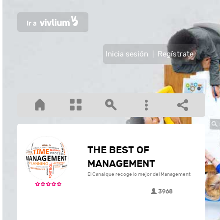
Inicia sesión
|
Regístrate
THE BEST OF
MANAGEMENT
El Canal que recoge lo mejor del Management
3968