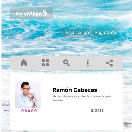
Inicia sesión
|
Regístrate
Ramón Cabezas
Media vida para aprender, la otra media para
enseñar.
3958