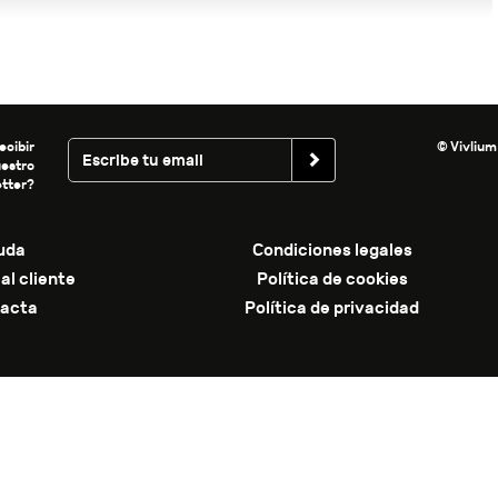
ecibir
© Vivlium
uestro
tter?
uda
Condiciones legales
al cliente
Política de cookies
acta
Política de privacidad