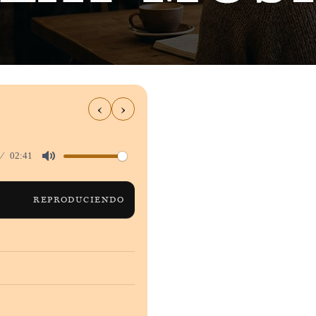
‹
›
02:41
Mute
REPRODUCIENDO