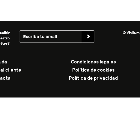
ecibir
© Vivlium
uestro
tter?
uda
Condiciones legales
al cliente
Política de cookies
acta
Política de privacidad