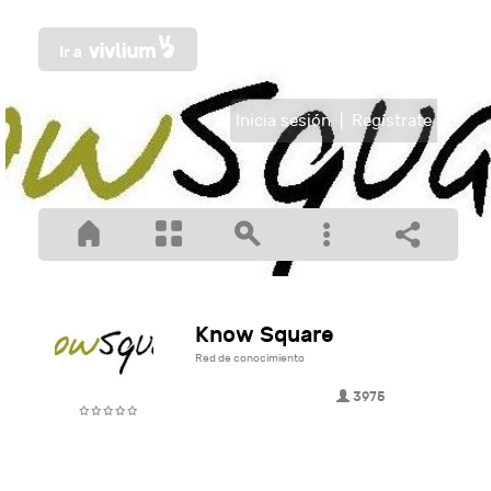
Inicia sesión
|
Regístrate
Know Square
Red de conocimiento
3975