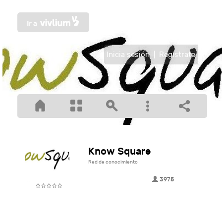
Inicia sesión
|
Regístrate
Know Square
Red de conocimiento
3975