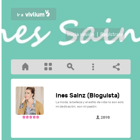
Inicia sesión
|
Regístrate
Ines Sainz (Bloguista)
La moda, la belleza y el estilo de vida no son solo
mi dedicación, son mi pasión
2898