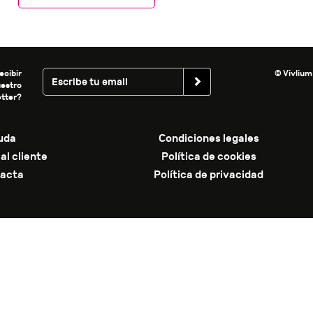
ecibir
© Vivlium
uestro
tter?
uda
Condiciones legales
al cliente
Política de cookies
acta
Política de privacidad