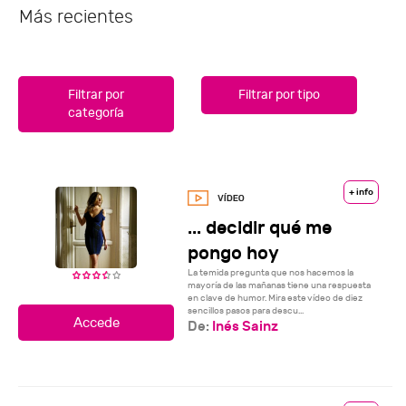
Más recientes
Filtrar por
Filtrar por tipo
categoría
+ info
... decidir qué me
pongo hoy
La temida pregunta que nos hacemos la
mayoría de las mañanas tiene una respuesta
en clave de humor. Mira este vídeo de diez
sencillos pasos para descu...
De:
Inés Sainz