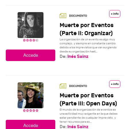
+ info
Muerte por Eventos
(Parte II: Organizar)
La organización de un evento es algo muy
complejo, y siempre en constante cambio
debido a los imprevistos que van surgiendo
desde su organización hast...
De:
Inés Sainz
+ info
Muerte por Eventos
(Parte III: Open Days)
El mundo de la organización de eventos es
una actividad muy exigente en la que debes
estar pendiente de cualquier imprevisto, y
tener recursos para so...
De:
Inés Sainz