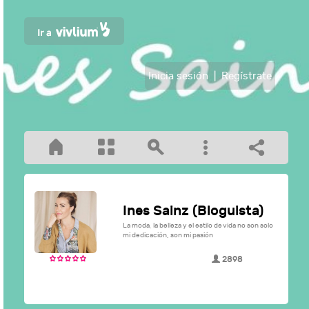
Inicia sesión
|
Regístrate
Ines Sainz (Bloguista)
La moda, la belleza y el estilo de vida no son solo
mi dedicación, son mi pasión
2898