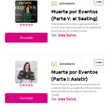
+ info
Muerte por Eventos
(Parte V: el Seating)
Una de las partes de la organización de un
evento que más quebraderos de cabeza da
es dónde sentar a cada invitado.
De:
Inés Sainz
+ info
Muerte por Eventos
(Parte I: Asistir)
El mundo de la organización de eventos es
una actividad muy exigente en la que debes
estar pendiente de hasta el más mínimo
detalle.
De:
Inés Sainz