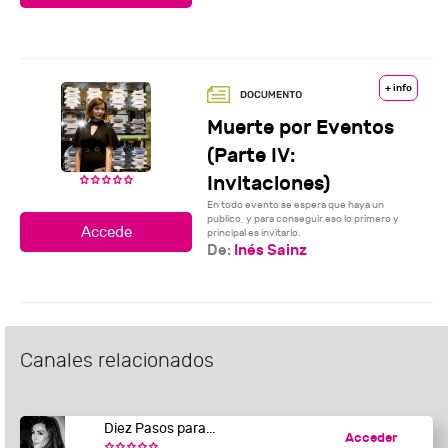
+ info
Muerte por Eventos
(Parte IV:
Invitaciones)
En todo evento se espera que haya un
publico, y para conseguir eso lo primero y
principal es invitarlo.
De:
Inés Sainz
Canales relacionados
Diez Pasos para...
Acceder