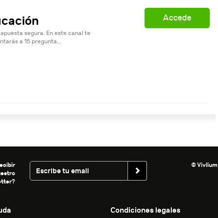
Accede
ucación
 apuesta segura. En este canal te
ntarás a 15 pregunta...
ecibir
© Vivlium
uestro
tter?
uda
Condiciones legales