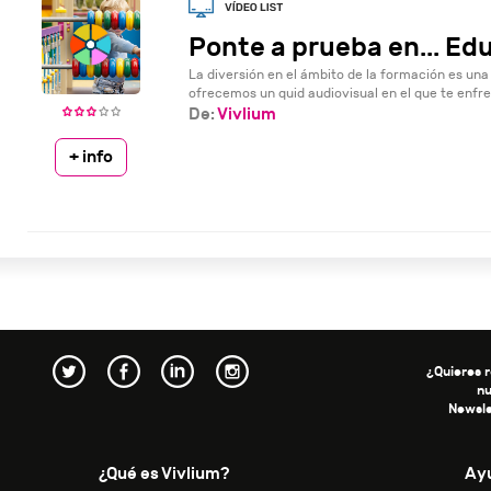
Ponte a prueba en... Ed
La diversión en el ámbito de la formación es una
ofrecemos un quid audiovisual en el que te enfre
De:
Vivlium
+ info
¿Quieres r
n
Newsle
¿Qué es Vivlium?
Ay