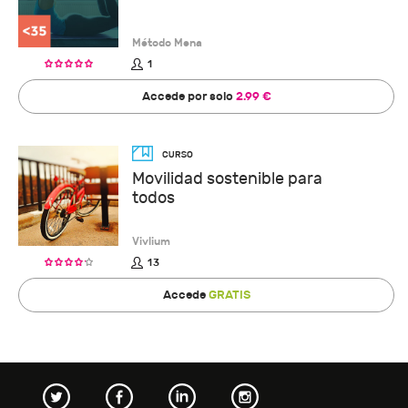
Método Mena
1
Accede por solo
2.99 €
Movilidad sostenible para
todos
Vivlium
13
Accede
GRATIS