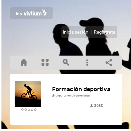
Inicia sesión
|
Regístrate
Formación deportiva
¡El deporte empieza en casa!
3953