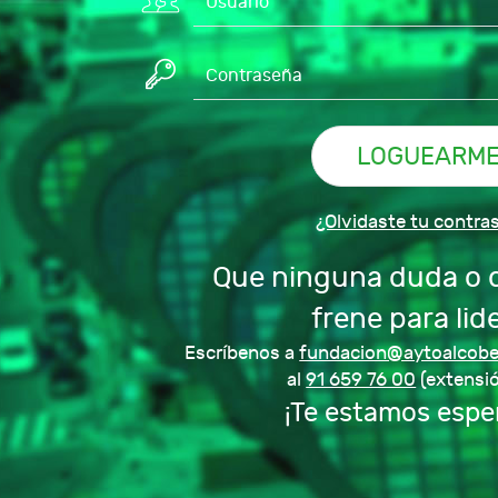
¿Olvidaste tu contra
Que ninguna duda o di
frene para lide
Escríbenos a
fundacion@aytoalcobe
Es Alcobendas
te presenta
al
91 659 76 00
(extensió
Nilda Pérez, vecin
¡Te estamos espe
abuela y cuen...
ACCEDE