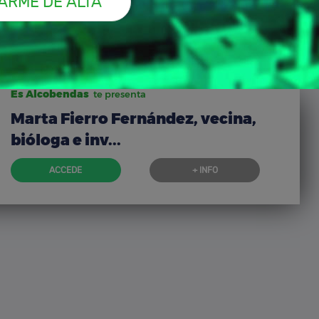
Es Alcobendas
te presenta
Marta Fierro Fernández, vecina,
bióloga e inv...
ACCEDE
+ INFO