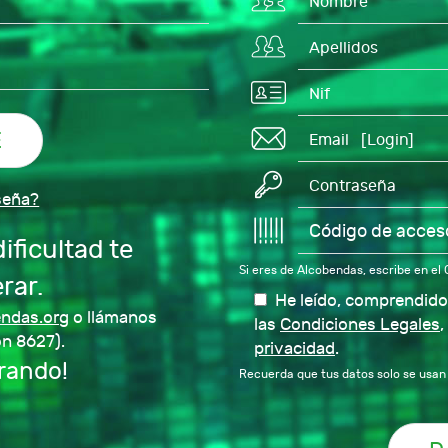
mago de la
seña?
ficultad te
Si eres de Alcobendas, escribe en e
rar.
He leído, comprendido 
ndas.org
o llámanos
las
Condiciones Legales
,
n 8627).
privacidad
.
a, psicóloga,
rando!
Recuerda que tus datos solo se usan 
+ INFO