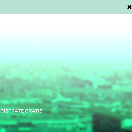
Iniciar sesión / Registrarse
Buscar
O ALCOBENDAS ES SUS MAYORES
to
"La magia de ser
GÍSTRATE GRATIS
Rafael Clemente, piloto y